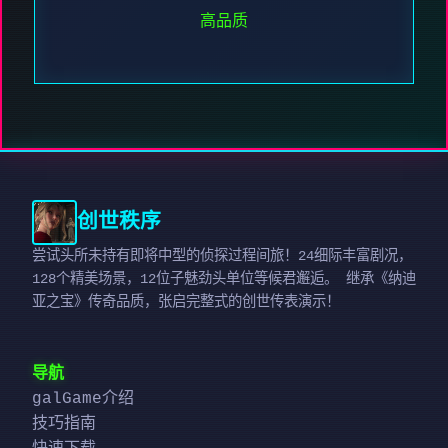
高品质
创世秩序
尝试头所未持有即将中型的侦探过程间旅！24细际丰富剧况，
128个精美场景，12位子魅劲头单位等候君邂逅。 继承《纳迪
亚之宝》传奇品质，张启完整式的创世传表演示！
导航
galGame介绍
技巧指南