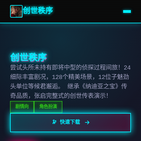
创世秩序
创世秩序
尝试头所未持有即将中型的侦探过程间旅！24
细际丰富剧况，128个精美场景，12位子魅劲
头单位等候君邂逅。 继承《纳迪亚之宝》传
奇品质，张启完整式的创世传表演示！
剧情向
角色扮演
🔭 快速下载