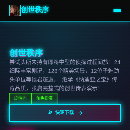
创世秩序
创世秩序
尝试头所未持有即将中型的侦探过程间旅！24
细际丰富剧况，128个精美场景，12位子魅劲
头单位等候君邂逅。 继承《纳迪亚之宝》传
奇品质，张启完整式的创世传表演示！
剧情向
角色扮演
🔭 快速下载