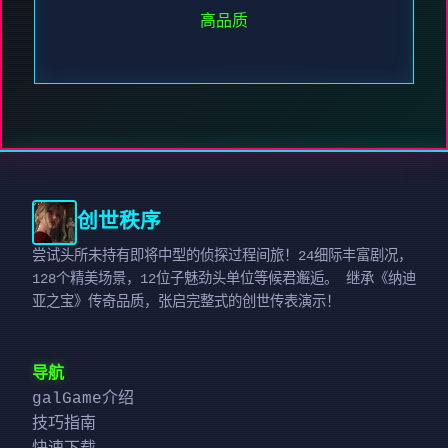
高品质
创世秩序
尝试头所未持有即将中型的侦探过程间旅！24细际丰富剧况，
128个精美场景，12位子魅劲头单位等候君邂逅。 继承《纳迪
亚之宝》传奇品质，张启完整式的创世传表演示！
导航
galGame介绍
技巧指南