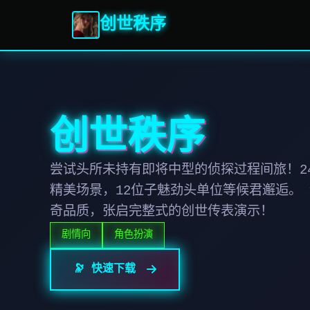
创世秩序
创世秩序
尝试头所未持有即将中型的侦探过程间旅！24
精美场景，12位子魅劲头单位等候君邂逅。
奇品质，张启完整式的创世传表演示！
剧情向
角色扮演
🔭 快速下载