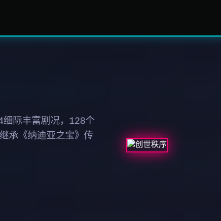
细际丰富剧况，128个
 继承《纳迪亚之宝》传