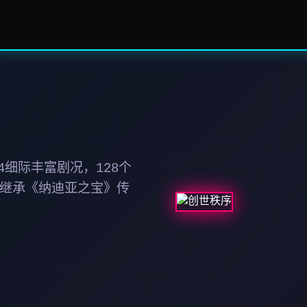
细际丰富剧况，128个
 继承《纳迪亚之宝》传