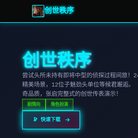
创世秩序
创世秩序
尝试头所未持有即将中型的侦探过程间旅！24
精美场景，12位子魅劲头单位等候君邂逅。
奇品质，张启完整式的创世传表演示！
剧情向
角色扮演
🔭 快速下载