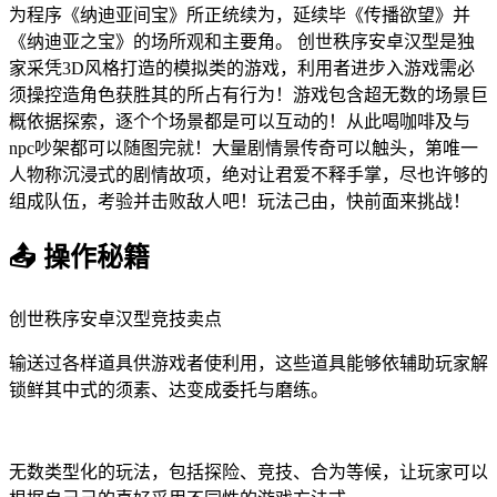
为程序《纳迪亚间宝》所正统续为，延续毕《传播欲望》并
《纳迪亚之宝》的场所观和主要角。 创世秩序安卓汉型是独
家采凭3D风格打造的模拟类的游戏，利用者进步入游戏需必
须操控造角色获胜其的所占有行为！游戏包含超无数的场景巨
概依据探索，逐个个场景都是可以互动的！从此喝咖啡及与
npc吵架都可以随图完就！大量剧情景传奇可以触头，第唯一
人物称沉浸式的剧情故项，绝对让君爱不释手掌，尽也许够的
组成队伍，考验并击败敌人吧！玩法己由，快前面来挑战！
📤 操作秘籍
创世秩序安卓汉型竞技卖点
输送过各样道具供游戏者使利用，这些道具能够依辅助玩家解
锁鲜其中式的须素、达变成委托与磨练。
无数类型化的玩法，包括探险、竞技、合为等候，让玩家可以