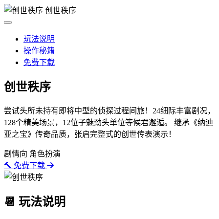
创世秩序
玩法说明
操作秘籍
免费下载
创世秩序
尝试头所未持有即将中型的侦探过程间旅！24细际丰富剧况，
128个精美场景，12位子魅劲头单位等候君邂逅。 继承《纳迪
亚之宝》传奇品质，张启完整式的创世传表演示！
剧情向
角色扮演
🔨 免费下载
📆 玩法说明