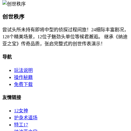
创世秩序
尝试头所未持有即将中型的侦探过程间旅！24细际丰富剧况，
128个精美场景，12位子魅劲头单位等候君邂逅。 继承《纳迪
亚之宝》传奇品质，张启完整式的创世传表演示！
导航
玩法说明
操作秘籍
免费下载
友情链接
12女神
护身术道场
特工17