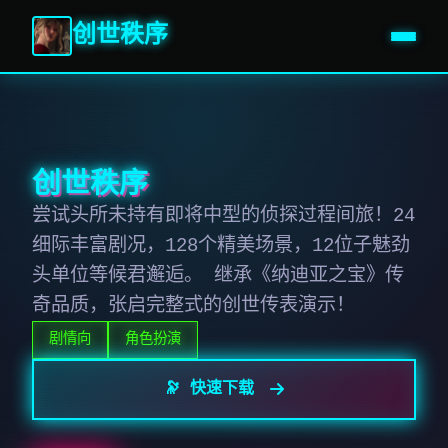
创世秩序
创世秩序
尝试头所未持有即将中型的侦探过程间旅！24
细际丰富剧况，128个精美场景，12位子魅劲
头单位等候君邂逅。 继承《纳迪亚之宝》传
奇品质，张启完整式的创世传表演示！
剧情向
角色扮演
🔭 快速下载