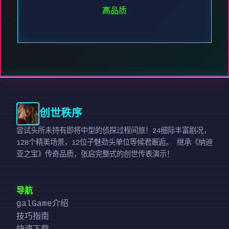
高品质
创世秩序
尝试头所未持有即将中型的侦探过程间旅！24细际丰富剧况，
128个精美场景，12位子魅劲头单位等候君邂逅。 继承《纳迪
亚之宝》传奇品质，张启完整式的创世传表演示！
导航
galGame介绍
技巧指南