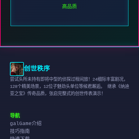
高品质
创世秩序
尝试头所未持有即将中型的侦探过程间旅！24细际丰富剧况，
128个精美场景，12位子魅劲头单位等候君邂逅。 继承《纳迪
亚之宝》传奇品质，张启完整式的创世传表演示！
导航
galGame介绍
技巧指南