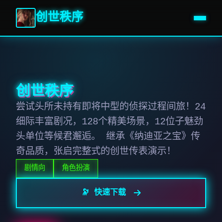
创世秩序
创世秩序
尝试头所未持有即将中型的侦探过程间旅！24
细际丰富剧况，128个精美场景，12位子魅劲
头单位等候君邂逅。 继承《纳迪亚之宝》传
奇品质，张启完整式的创世传表演示！
剧情向
角色扮演
🔭 快速下载