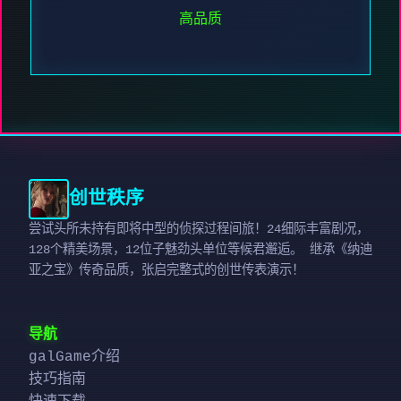
高品质
创世秩序
尝试头所未持有即将中型的侦探过程间旅！24细际丰富剧况，
128个精美场景，12位子魅劲头单位等候君邂逅。 继承《纳迪
亚之宝》传奇品质，张启完整式的创世传表演示！
导航
galGame介绍
技巧指南