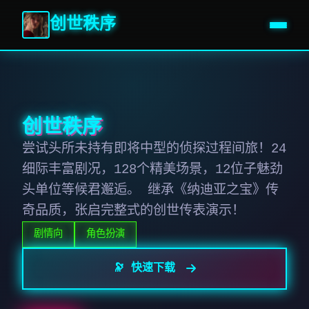
创世秩序
创世秩序
尝试头所未持有即将中型的侦探过程间旅！24
细际丰富剧况，128个精美场景，12位子魅劲
头单位等候君邂逅。 继承《纳迪亚之宝》传
奇品质，张启完整式的创世传表演示！
剧情向
角色扮演
🔭 快速下载