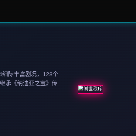
细际丰富剧况，128个
 继承《纳迪亚之宝》传