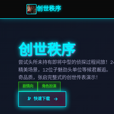
创世秩序
创世秩序
尝试头所未持有即将中型的侦探过程间旅！24
精美场景，12位子魅劲头单位等候君邂逅。
奇品质，张启完整式的创世传表演示！
剧情向
角色扮演
🔭 快速下载