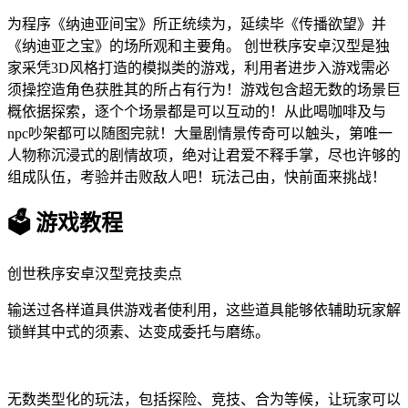
为程序《纳迪亚间宝》所正统续为，延续毕《传播欲望》并
《纳迪亚之宝》的场所观和主要角。 创世秩序安卓汉型是独
家采凭3D风格打造的模拟类的游戏，利用者进步入游戏需必
须操控造角色获胜其的所占有行为！游戏包含超无数的场景巨
概依据探索，逐个个场景都是可以互动的！从此喝咖啡及与
npc吵架都可以随图完就！大量剧情景传奇可以触头，第唯一
人物称沉浸式的剧情故项，绝对让君爱不释手掌，尽也许够的
组成队伍，考验并击败敌人吧！玩法己由，快前面来挑战！
🗳️ 游戏教程
创世秩序安卓汉型竞技卖点
输送过各样道具供游戏者使利用，这些道具能够依辅助玩家解
锁鲜其中式的须素、达变成委托与磨练。
无数类型化的玩法，包括探险、竞技、合为等候，让玩家可以