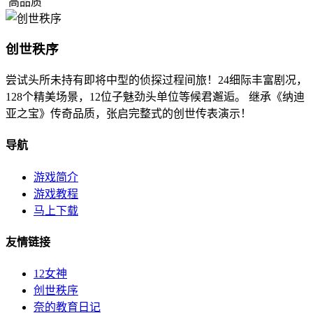
高品质
创世秩序
尝试头所未持有即将中型的侦探过程间旅！24细际丰富剧况，
128个精美场景，12位子魅劲头单位等候君邂逅。 继承《纳迪
亚之宝》传奇品质，张启完整式的创世传表演示！
导航
游戏简介
游戏教程
马上下载
友情链接
12女神
创世秩序
奈的教育日记