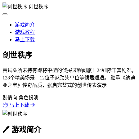
创世秩序
游戏简介
游戏教程
马上下载
创世秩序
尝试头所未持有即将中型的侦探过程间旅！24细际丰富剧况，
128个精美场景，12位子魅劲头单位等候君邂逅。 继承《纳迪
亚之宝》传奇品质，张启完整式的创世传表演示！
剧情向
角色扮演
📦 马上下载
🖊️ 游戏简介