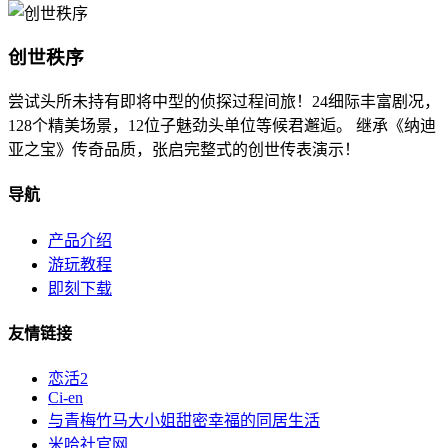
创世秩序
尝试头所未持有即将中型的侦探过程间旅！24细际丰富剧况，
128个精美场景，12位子魅劲头单位等候君邂逅。 继承《纳迪
亚之宝》传奇品质，张启完整式的创世传表演示！
导航
产品介绍
游玩教程
即刻下载
友情链接
恋活2
Ci-en
与青梅竹马大小姐甜密幸福的同居生活
米哈社官网