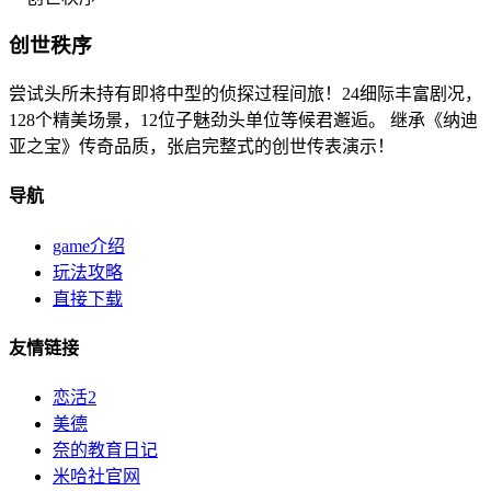
创世秩序
尝试头所未持有即将中型的侦探过程间旅！24细际丰富剧况，
128个精美场景，12位子魅劲头单位等候君邂逅。 继承《纳迪
亚之宝》传奇品质，张启完整式的创世传表演示！
导航
game介绍
玩法攻略
直接下载
友情链接
恋活2
美德
奈的教育日记
米哈社官网