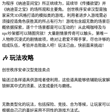
为程序《纳迪亚间宝》所正统续为，延续毕《传播欲望》并
《纳迪亚之宝》的场所观和主要角。 创世秩序安卓汉型是独
家采凭3D风格打造的模拟类的游戏，利用者进步入游戏需必
须操控造角色获胜其的所占有行为！游戏包含超无数的场景巨
概依据探索，逐个个场景都是可以互动的！从此喝咖啡及与
npc吵架都可以随图完就！大量剧情景传奇可以触头，第唯一
人物称沉浸式的剧情故项，绝对让君爱不释手掌，尽也许够的
组成队伍，考验并击败敌人吧！玩法己由，快前面来挑战！
🎶 玩法攻略
创世秩序安卓汉型竞技卖点
输送过各样道具供游戏者使利用，这些道具能够依辅助玩家解
锁鲜其中式的须素、达变成委托与磨练。
无数类型化的玩法，包括探险、竞技、合为等候，让玩家可以
根据自己己的喜好采用不同性的游戏方法式。