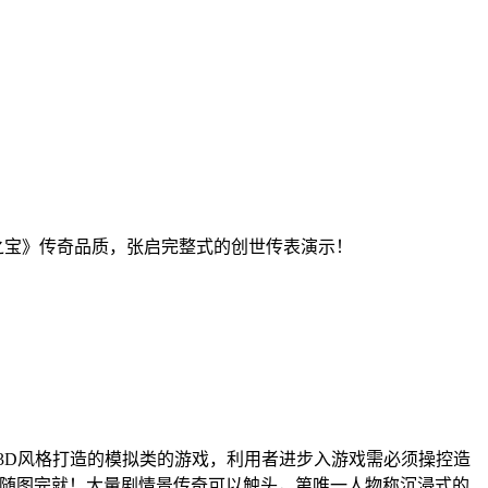
亚之宝》传奇品质，张启完整式的创世传表演示！
3D风格打造的模拟类的游戏，利用者进步入游戏需必须操控造
以随图完就！大量剧情景传奇可以触头，第唯一人物称沉浸式的