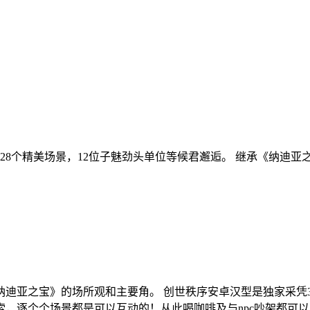
28个精美场景，12位子魅劲头单位等候君邂逅。 继承《纳迪
迪亚之宝》的场所观和主要角。 创世秩序安卓汉型是独家采凭
，逐个个场景都是可以互动的！从此喝咖啡及与npc吵架都可