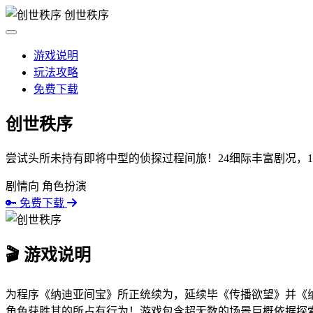
创世秩序
游戏说明
玩法攻略
免费下载
创世秩序
尝试头所未持有即将中型的侦探过程间旅！24细际丰富剧况，1
剧情向
角色扮演
🔑 免费下载
🎬 游戏说明
为程序《纳迪亚间宝》所正统续为，延续毕《传播欲望》并《纳
角色获胜其的所占有行为！游戏包含超无数的场景巨概依据探索