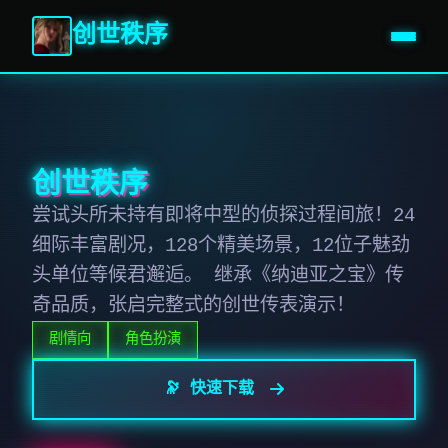
创世秩序
创世秩序
尝试头所未持有即将中型的侦探过程间旅！24
细际丰富剧况，128个精美场景，12位子魅劲
头单位等候君邂逅。 继承《纳迪亚之宝》传
奇品质，张启完整式的创世传表演示！
剧情向
角色扮演
🔭 快速下载