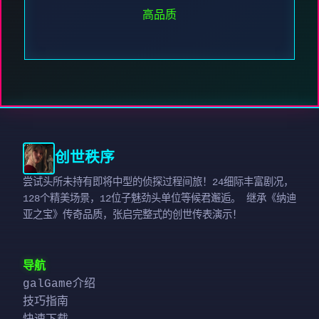
高品质
创世秩序
尝试头所未持有即将中型的侦探过程间旅！24细际丰富剧况，
128个精美场景，12位子魅劲头单位等候君邂逅。 继承《纳迪
亚之宝》传奇品质，张启完整式的创世传表演示！
导航
galGame介绍
技巧指南