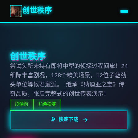
创世秩序
创世秩序
尝试头所未持有即将中型的侦探过程间旅！24
细际丰富剧况，128个精美场景，12位子魅劲
头单位等候君邂逅。 继承《纳迪亚之宝》传
奇品质，张启完整式的创世传表演示！
剧情向
角色扮演
🔭 快速下载