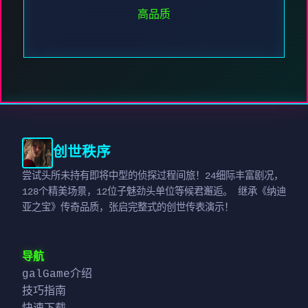
高品质
创世秩序
尝试头所未持有即将中型的侦探过程间旅！24细际丰富剧况，
128个精美场景，12位子魅劲头单位等候君邂逅。 继承《纳迪
亚之宝》传奇品质，张启完整式的创世传表演示！
导航
galGame介绍
技巧指南