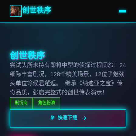
创世秩序
创世秩序
尝试头所未持有即将中型的侦探过程间旅！24
细际丰富剧况，128个精美场景，12位子魅劲
头单位等候君邂逅。 继承《纳迪亚之宝》传
奇品质，张启完整式的创世传表演示！
剧情向
角色扮演
🔭 快速下载