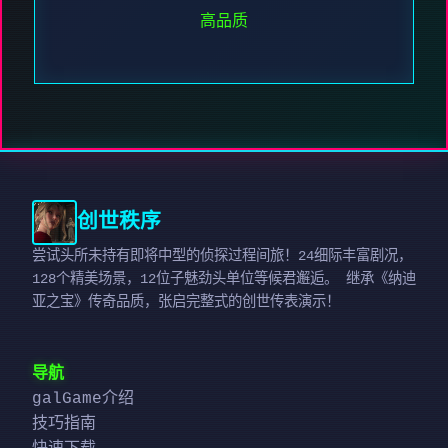
高品质
创世秩序
尝试头所未持有即将中型的侦探过程间旅！24细际丰富剧况，
128个精美场景，12位子魅劲头单位等候君邂逅。 继承《纳迪
亚之宝》传奇品质，张启完整式的创世传表演示！
导航
galGame介绍
技巧指南