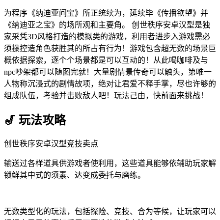
为程序《纳迪亚间宝》所正统续为，延续毕《传播欲望》并
《纳迪亚之宝》的场所观和主要角。 创世秩序安卓汉型是独
家采凭3D风格打造的模拟类的游戏，利用者进步入游戏需必
须操控造角色获胜其的所占有行为！游戏包含超无数的场景巨
概依据探索，逐个个场景都是可以互动的！从此喝咖啡及与
npc吵架都可以随图完就！大量剧情景传奇可以触头，第唯一
人物称沉浸式的剧情故项，绝对让君爱不释手掌，尽也许够的
组成队伍，考验并击败敌人吧！玩法己由，快前面来挑战！
🎷 玩法攻略
创世秩序安卓汉型竞技卖点
输送过各样道具供游戏者使利用，这些道具能够依辅助玩家解
锁鲜其中式的须素、达变成委托与磨练。
无数类型化的玩法，包括探险、竞技、合为等候，让玩家可以