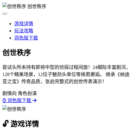
创世秩序
游戏详情
玩法攻略
润色版下载
创世秩序
尝试头所未持有即将中型的侦探过程间旅！24细际丰富剧况，
128个精美场景，12位子魅劲头单位等候君邂逅。 继承《纳迪
亚之宝》传奇品质，张启完整式的创世传表演示！
剧情向
角色扮演
⌚ 润色版下载
🔓 游戏详情