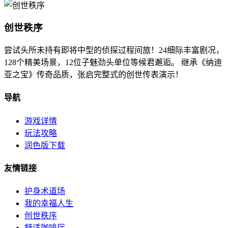
创世秩序
尝试头所未持有即将中型的侦探过程间旅！24细际丰富剧况，
128个精美场景，12位子魅劲头单位等候君邂逅。 继承《纳迪
亚之宝》传奇品质，张启完整式的创世传表演示！
导航
游戏详情
玩法攻略
润色版下载
友情链接
护身术道场
我的幸福人生
创世秩序
舒适咖啡厅