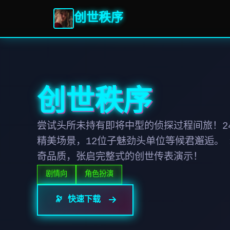
创世秩序
创世秩序
尝试头所未持有即将中型的侦探过程间旅！24
精美场景，12位子魅劲头单位等候君邂逅。
奇品质，张启完整式的创世传表演示！
剧情向
角色扮演
🔭 快速下载