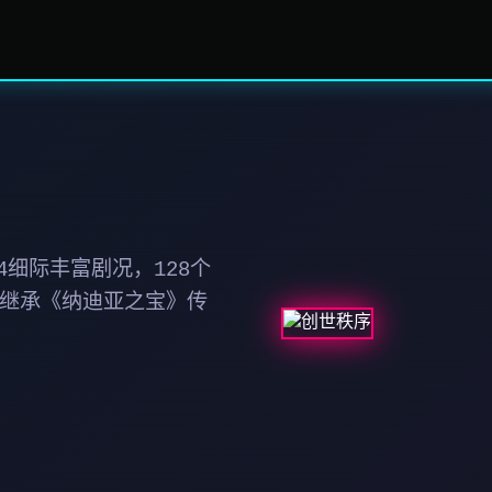
细际丰富剧况，128个
 继承《纳迪亚之宝》传