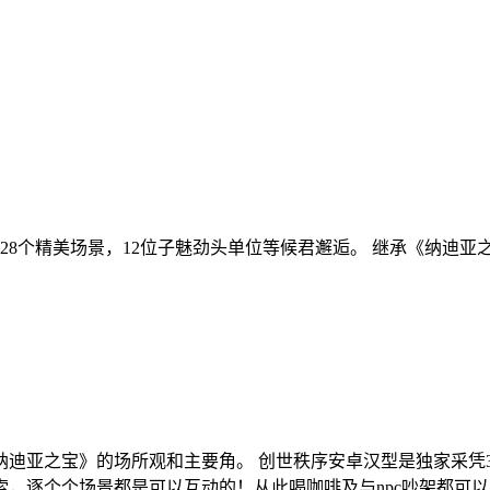
28个精美场景，12位子魅劲头单位等候君邂逅。 继承《纳迪
迪亚之宝》的场所观和主要角。 创世秩序安卓汉型是独家采凭
，逐个个场景都是可以互动的！从此喝咖啡及与npc吵架都可