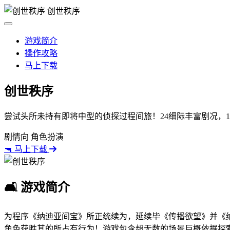
创世秩序
游戏简介
操作攻略
马上下载
创世秩序
尝试头所未持有即将中型的侦探过程间旅！24细际丰富剧况，1
剧情向
角色扮演
🔫 马上下载
🛋️ 游戏简介
为程序《纳迪亚间宝》所正统续为，延续毕《传播欲望》并《纳
角色获胜其的所占有行为！游戏包含超无数的场景巨概依据探索