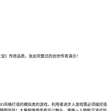
亚之宝》传奇品质，张启完整式的创世传表演示！
3D风格打造的模拟类的游戏，利用者进步入游戏需必须操控造
以随图完就！大量剧情景传奇可以触头，第唯一人物称沉浸式的