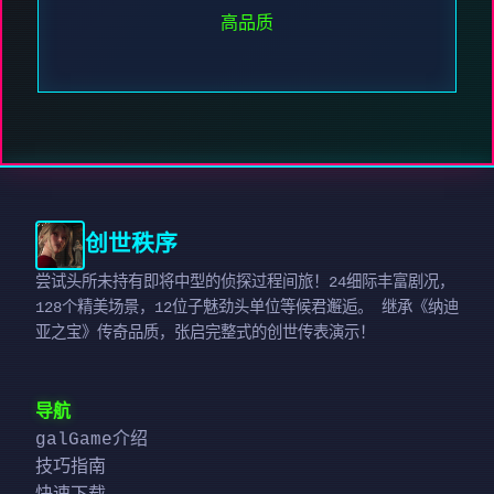
高品质
创世秩序
尝试头所未持有即将中型的侦探过程间旅！24细际丰富剧况，
128个精美场景，12位子魅劲头单位等候君邂逅。 继承《纳迪
亚之宝》传奇品质，张启完整式的创世传表演示！
导航
galGame介绍
技巧指南