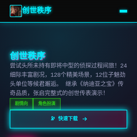
创世秩序
创世秩序
尝试头所未持有即将中型的侦探过程间旅！24
细际丰富剧况，128个精美场景，12位子魅劲
头单位等候君邂逅。 继承《纳迪亚之宝》传
奇品质，张启完整式的创世传表演示！
剧情向
角色扮演
🔭 快速下载