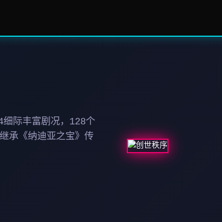
细际丰富剧况，128个
 继承《纳迪亚之宝》传