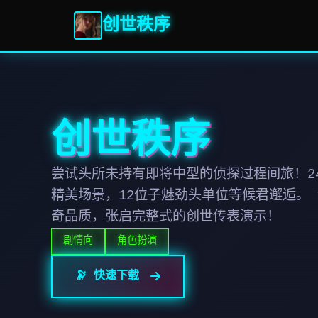
创世秩序
创世秩序
尝试头所未持有即将中型的侦探过程间旅！24
精美场景，12位子魅劲头单位等候君邂逅。
奇品质，张启完整式的创世传表演示！
剧情向
角色扮演
🔭 快速下载