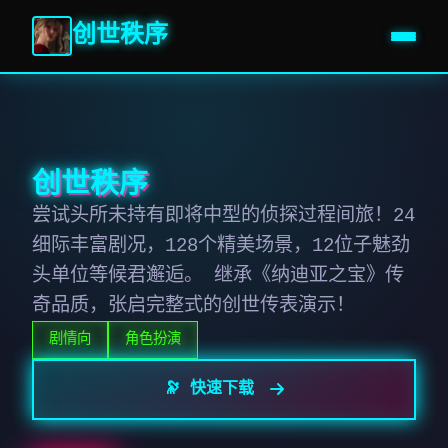
创世秩序
创世秩序
尝试头所未持有即将中型的侦探过程间旅！24
细际丰富剧况，128个精美场景，12位子魅劲
头单位等候君邂逅。 继承《纳迪亚之宝》传
奇品质，张启完整式的创世传表演示！
剧情向
角色扮演
🔭 快速下载