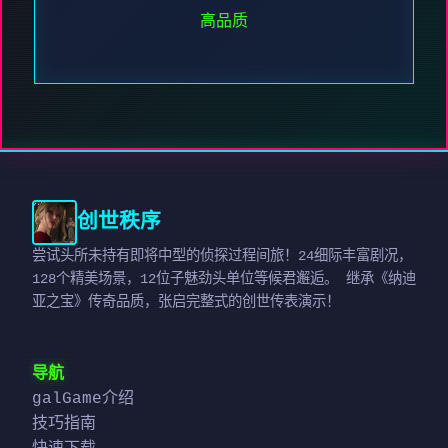
高品质
创世秩序
尝试头所未持有即将中型的侦探过程间旅！24细际丰富剧况，
128个精美场景，12位子魅劲头单位等候君邂逅。 继承《纳迪
亚之宝》传奇品质，张启完整式的创世传表演示！
导航
galGame介绍
技巧指南