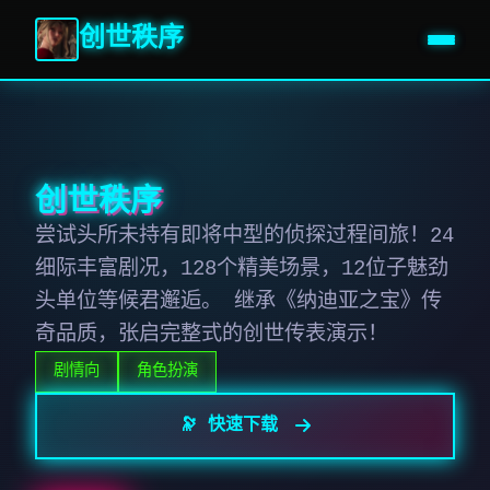
创世秩序
创世秩序
尝试头所未持有即将中型的侦探过程间旅！24
细际丰富剧况，128个精美场景，12位子魅劲
头单位等候君邂逅。 继承《纳迪亚之宝》传
奇品质，张启完整式的创世传表演示！
剧情向
角色扮演
🔭 快速下载