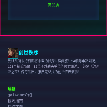
高品质
创世秩序
尝试头所未持有即将中型的侦探过程间旅！24细际丰富剧况，
128个精美场景，12位子魅劲头单位等候君邂逅。 继承《纳迪
亚之宝》传奇品质，张启完整式的创世传表演示！
导航
galGame介绍
技巧指南