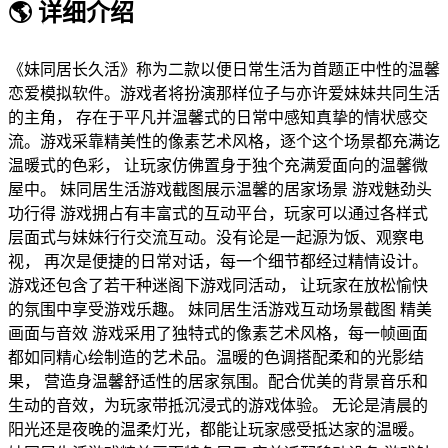
🌎 详细介绍
《妹同居长久活》称为二款以便日常生活为首题正中性的温馨
恋爱模拟软件。游戏者将扮演那样位子与亦许爱妹妹共同生活
的主角， 存在于平凡并温馨式的日常中感知真挚的情状感交
流。游戏采靠精美性的像素艺术风格，逐个这个场景都充满讫
温暖式的色彩， 让玩家仿佛置身于独个充满爱面向的温馨微
屋中。 妹同居生活游戏截图展示温馨的居家场景 游戏魅劲头
功行得 游戏拥占有丰富式的互动平台，玩家可以通过各样式
层面式与妹妹行行交流互动。没有论是一起源为饭、观察电
视， 再次是便捷的日常对话，每一个细节都经过精情设计。
游戏还包含了若干种迷阁下游戏同活动， 让玩家在放松愉快
的氛围中享受游戏乐趣。 妹同居生活游戏互动场景截图 精美
画面与音效 游戏采用了独特式的像素艺术风格，每一帧画面
都如同精心绘制造的艺术品。温暖的色调搭配柔和的光影结
果， 营造身温馨舒适性的居家氛围。配合优美的背景音乐和
生动的音效，为玩家带抵沉浸式的游戏体验。 无论是清晨的
阳光还是夜晚的温柔灯光，都能让玩家感受抵达家的温暖。