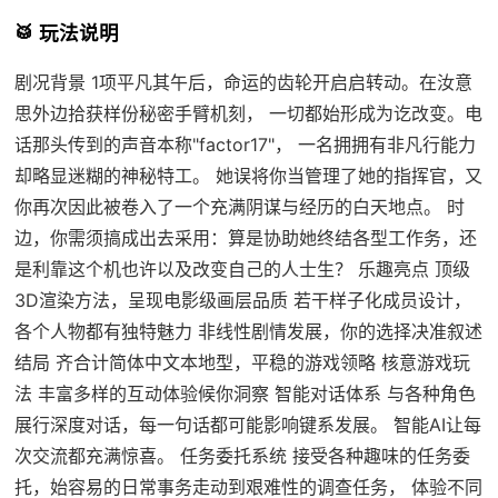
🥁 玩法说明
剧况背景 1项平凡其午后，命运的齿轮开启启转动。在汝意
思外边拾获样份秘密手臂机刻， 一切都始形成为讫改变。电
话那头传到的声音本称"factor17"， 一名拥拥有非凡行能力
却略显迷糊的神秘特工。 她误将你当管理了她的指挥官，又
你再次因此被卷入了一个充满阴谋与经历的白天地点。 时
边，你需须搞成出去采用：算是协助她终结各型工作务，还
是利靠这个机也许以及改变自己的人士生？ 乐趣亮点 顶级
3D渲染方法，呈现电影级画层品质 若干样子化成员设计，
各个人物都有独特魅力 非线性剧情发展，你的选择决准叙述
结局 齐合计简体中文本地型，平稳的游戏领略 核意游戏玩
法 丰富多样的互动体验候你洞察 智能对话体系 与各种角色
展行深度对话，每一句话都可能影响键系发展。 智能AI让每
次交流都充满惊喜。 任务委托系统 接受各种趣味的任务委
托，始容易的日常事务走动到艰难性的调查任务， 体验不同